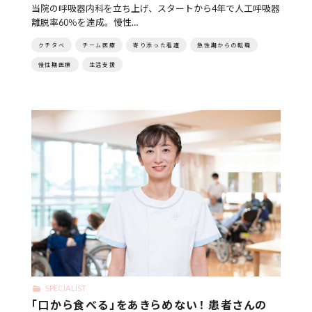
当院の呼吸器内科を立ち上げ、スタートから4年で人工呼吸器
離脱率60％を達成。慢性…
クチタベ
チーム医療
寄り添った看護
急性期からの転職
慢性期医療
生活支援
SPECIALIST
「口から食べる」をあきらめない！ 患者さんの