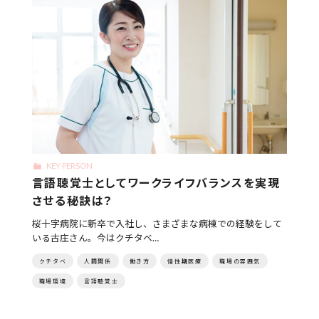
KEY PERSON
言語聴覚士としてワークライフバランスを実現
させる秘訣は？
桜十字病院に新卒で入社し、さまざまな病棟での経験をして
いる古庄さん。今はクチタベ…
クチタベ
人間関係
働き方
慢性期医療
職場の雰囲気
職場環境
言語聴覚士