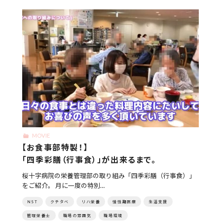
MOVIE
【お食事部特製！】
「四季彩膳（行事食）」が出来るまで。
桜十字病院の栄養管理部の取り組み「四季彩膳（行事食）」
をご紹介。 月に一度の特別…
NST
クチタベ
リハ栄養
慢性期医療
生活支援
管理栄養士
職場の雰囲気
職場環境