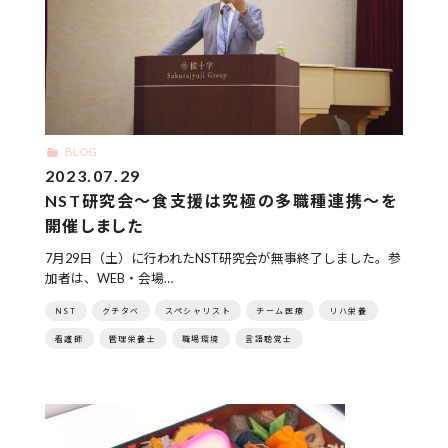
BLOG
2023.07.29
NST研究会～食支援は究極の多職種連携～を
開催しました
7月29日（土）に行われたNST研究会が無事終了しました。参
加者は、WEB・会場…
NST
クチタベ
スペシャリスト
チーム医療
リハ栄養
看護師
管理栄養士
職場環境
言語聴覚士