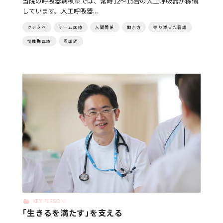
当院の呼吸器病棟※では、常時12～15台の人工呼吸器が稼働
しています。人工呼吸器…
クチタベ
チーム医療
人間関係
働き方
寄り添った看護
慢性期医療
看護師
KEY PERSON
「生きるを満たす」を支える