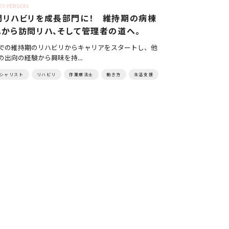
EY PERSON
問リハビリを成長部門に！ 維持期の病棟
ハから訪問リハ、そして管理者の道へ。
での維持期のリハビリからキャリアをスタートし、他
の出向の経験から興味を持…
シャリスト
リハビリ
作業療法士
働き方
生活支援