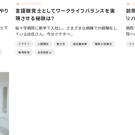
KEY PERSON
K
やり
言語聴覚士としてワークライフバランスを実
訪
現させる秘訣は？
リ
た下
桜十字病院に新卒で入社し、さまざまな病棟での経験をし
病院
ている古庄さん。今はクチタベ…
院へ
クチタベ
人間関係
働き方
慢性期医療
職場の雰囲気
スペ
職場環境
言語聴覚士