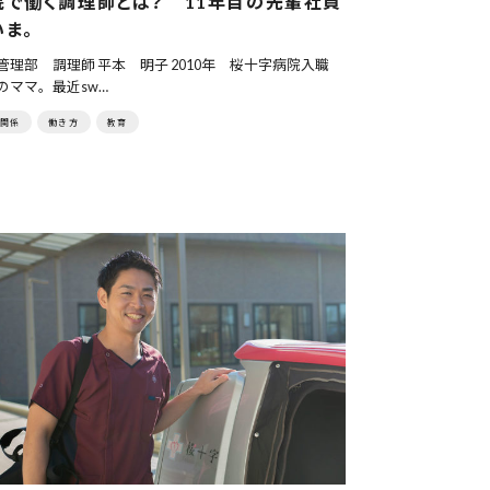
院で働く調理師とは？ 11年目の先輩社員
いま。
管理部 調理師 平本 明子 2010年 桜十字病院入職
のママ。最近sw…
関係
働き方
教育