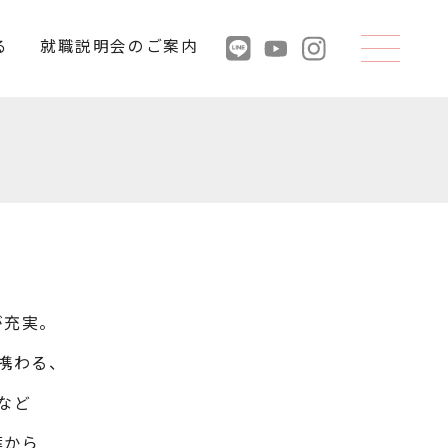
る
就職説明会のご案内
が充実。
携わる、
など
葉から