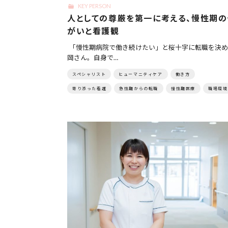
KEY PERSON
人としての尊厳を第一に考える、慢性期の
がいと看護観
「慢性期病院で働き続けたい」と桜十字に転職を決め
岡さん。自身で…
スペシャリスト
ヒューマニティケア
働き方
寄り添った看護
急性期からの転職
慢性期医療
職場環境