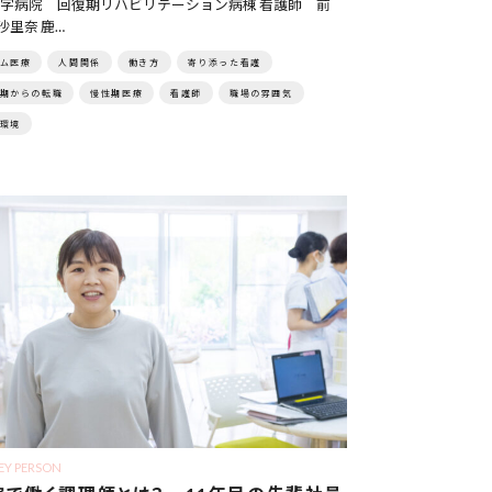
字病院 回復期リハビリテーション病棟 看護師 前
沙里奈 鹿…
ム医療
人間関係
働き方
寄り添った看護
期からの転職
慢性期医療
看護師
職場の雰囲気
環境
EY PERSON