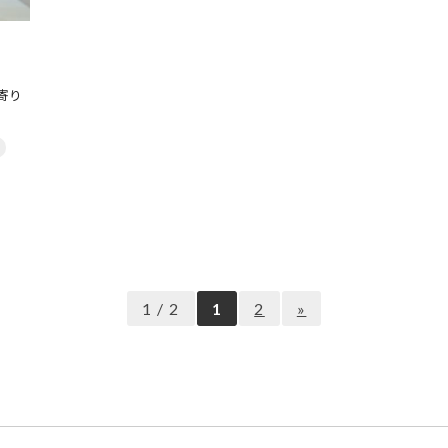
寄り
1 / 2
1
2
»