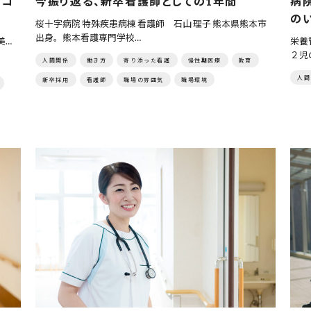
のコ
今振り返る、新卒看護師としての1年間
病
の
桜十字病院 特殊疾患病棟 看護師 石山 理子 熊本県熊本市
出身。熊本看護専門学校…
美…
栄養
２児
人間関係
働き方
寄り添った看護
慢性期医療
教育
人間
新卒採用
看護師
職場の雰囲気
職場環境