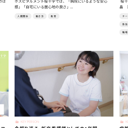
のは
ホスピタルメント桜十字では、「病院にいるような安心
桜十
感」「自宅にいる居心地の良さ」…
畠 
人間関係
働き方
教育
チー
急性
職場
KEY PERSON
K