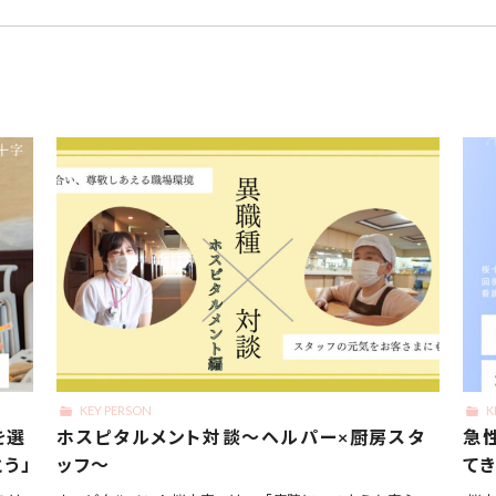
KEY PERSON
K
を選
ホスピタルメント対談～ヘルパー×厨房スタ
急
う」
ッフ～
て