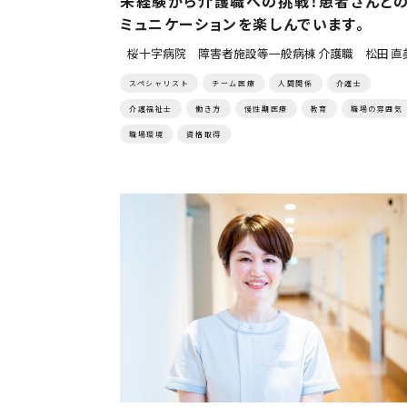
未経験から介護職への挑戦！患者さんと
ミュニケーションを楽しんでいます。
桜十字病院 障害者施設等一般病棟 介護職 松田 直
スペシャリスト
チーム医療
人間関係
介護士
介護福祉士
働き方
慢性期医療
教育
職場の雰囲気
職場環境
資格取得