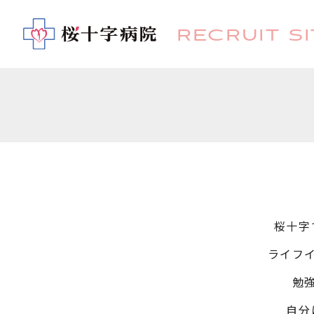
RECRUIT SI
桜十字
ライフ
勉
自分